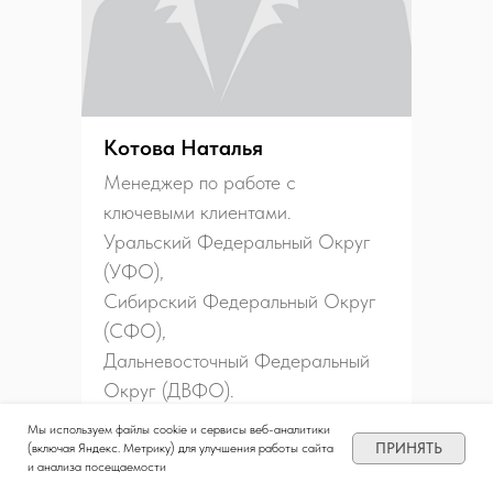
Котова Наталья
Менеджер по работе с
ключевыми клиентами.
Уральский Федеральный Округ
(УФО),
Сибирский Федеральный Округ
(СФО),
Дальневосточный Федеральный
Округ (ДВФО).
Мы используем файлы cookie и сервисы веб-аналитики
+7 (983) 139 03 79
ПРИНЯТЬ
(включая Яндекс. Метрику) для улучшения работы сайта
и анализа посещаемости
n.kotova@stmfarm.ru