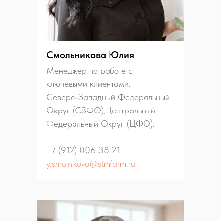
Смольникова Юлия
Менеджер по работе с
ключевыми клиентами.
Северо-Западный Федеральный
Округ (СЗФО),Центральный
Федеральный Округ (ЦФО).
+7 (912) 006 38 21
y.smolnikova@stmfarm.ru