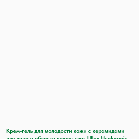
Крем-гель для молодости кожи с керамидами
для лица и области вокруг глаз Ullex Hyaluronic