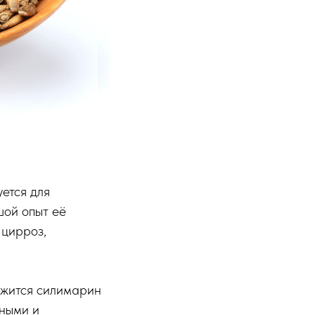
ется для
шой опыт её
 цирроз,
ржится силимарин
ными и