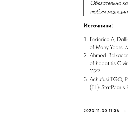
Обязательно ко
любым медицинс
Источники:
Federico A, Dall
of Many Years. M
Ahmed-Belkacem, 
of hepatitis C 
1122.
Achufusi TGO, Pa
(FL): StatPearls
2023-11-30 11:06
С