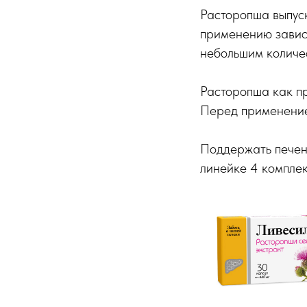
Расторопша выпуск
применению завися
небольшим количе
Расторопша как п
Перед применение
Поддержать печень
линейке 4 комплек