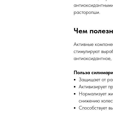
антиоксидантными
расторопши.
Чем полезн
Активные компоне
стимулируют выраб
антиоксидантное, 
Польза силимарин
Защищает от ра
Активизирует пр
Нормализует жир
снижению холес
Способствует вы