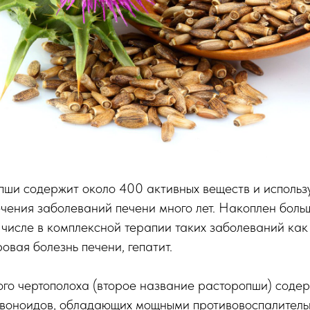
ши содержит около 400 активных веществ и использу
чения заболеваний печени много лет. Накоплен боль
 числе в комплексной терапии таких заболеваний как
овая болезнь печени, гепатит.
ого чертополоха (второе название расторопши) соде
воноидов, обладающих мощными противовоспалитель