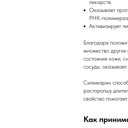
лекарств.
Оказывает прот
РНК-полимеразы
Активизирует пи
Благодаря положит
множество других 
состояние кожи, с
сосуды, оказывает
Силимарин способ
расторопшу длител
свойство помогает
Как приним