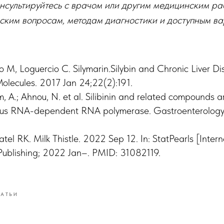
нсультируйтесь с врачом или другим медицинским ра
ким вопросам, методам диагностики и доступным ва
io M, Loguercio C. Silymarin.Silybin and Chronic Liver D
olecules. 2017 Jan 24;22(2):191.
A.; Ahnou, N. et al. Silibinin and related compounds are
virus RNA-dependent RNA polymerase. Gastroenterology
tel RK. Milk Thistle. 2022 Sep 12. In: StatPearls [Intern
 Publishing; 2022 Jan–. PMID: 31082119.
ТАТЬИ