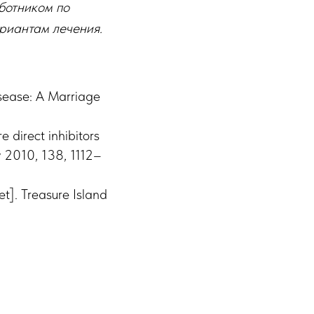
ботником по
риантам лечения.
isease: A Marriage
 direct inhibitors
 2010, 138, 1112–
et]. Treasure Island