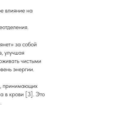
е влияние на
еотделения.
янет» за собой
в, улучшая
ерживать чистыми
вень энергии.
й, принимающих
 в крови [3]. Это
.