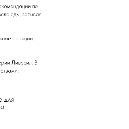
Рекомендации по
сле еды, запивая
ьные реакции.
ерии Ливесил. В
йствами: