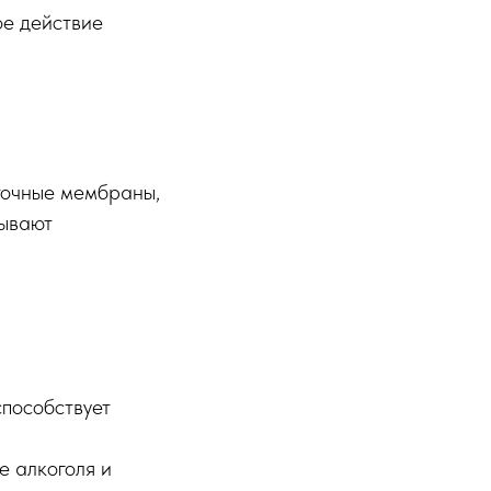
ое действие
точные мембраны,
зывают
способствует
е алкоголя и