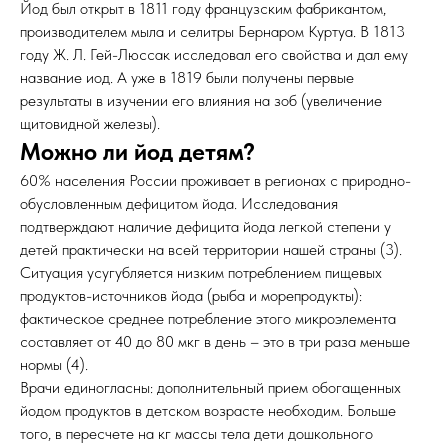
Йод был открыт в 1811 году французским фабрикантом,
производителем мыла и селитры Бернаром Куртуа. В 1813
году Ж. Л. Гей-Люссак исследовал его свойства и дал ему
название иод. А уже в 1819 были получены первые
результаты в изучении его влияния на зоб (увеличение
щитовидной железы).
Можно ли йод детям?
60% населения России проживает в регионах с природно-
обусловленным дефицитом йода. Исследования
подтверждают наличие дефицита йода легкой степени у
детей практически на всей территории нашей страны (3).
Ситуация усугубляется низким потреблением пищевых
продуктов-источников йода (рыба и морепродукты):
фактическое среднее потребление этого микроэлемента
составляет от 40 до 80 мкг в день – это в три раза меньше
нормы (4).
Врачи единогласны: дополнительный прием обогащенных
йодом продуктов в детском возрасте необходим. Больше
того, в пересчете на кг массы тела дети дошкольного