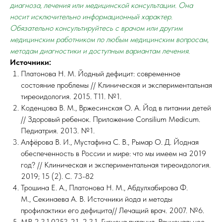
диагноза, лечения или медицинской консультации. Она
носит исключительно информационный характер.
Обязательно консультируйтесь с врачом или другим
медицинским работником по любым медицинским вопросам,
методам диагностики и доступным вариантам лечения.
Источники:
Платонова Н. М. Йодный дефицит: современное
состояние проблемы // Клиническая и экспериментальная
тиреоидология. 2015. Т11. №1.
Коденцова В. М., Вржесинская О. А. Йод в питании детей
// Здоровый ребенок. Приложение Consilium Medicum.
Педиатрия. 2013. №1.
Алфёрова В. И., Мустафина С. В., Рымар О. Д. Йодная
обеспеченность в России и мире: что мы имеем на 2019
год? // Клиническая и экспериментальная тиреоидология.
2019; 15 (2). С. 73-82
Трошина Е. А., Платонова Н. М., Абдулхабирова Ф.
М., Секинаева А. В. Источники йода и методы
профилактики его дефицита// Лечащий врач. 2007. №6.
МР 2.3.1.0253-21. 2.3.1. Гигиена питания. Рациональное