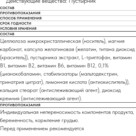
Действующие вещества: Пустырник
СОСТАВ
ПРОТИВОПОКАЗАНИЯ
СПОСОБ ПРИМЕНЕНИЯ
СРОК ГОДНОСТИ
УСЛОВИЯ ХРАНЕНИЯ
СОСТАВ
Целлюлоза микрокристаллическая (носитель), магния
карбонат, капсула желатиновая (желатин, титана диоксид
(краситель)), пустырника экстракт, L-триптофан, витамин
В1, витамин В2, витамин В6, витамин В12, 0,1%
(цианокобаламин, стабилизаторы (мальтодекстрин,
тринатрия цитрат), лимонная кислота (антиокислитель)),
кальция стеарат (антислеживающий агент), диоксид
кремния (антислеживающий агент).
ПРОТИВОПОКАЗАНИЯ
Индивидуальная непереносимость компонентов продукта,
беременность, кормление грудью.
Перед применением рекомендуется