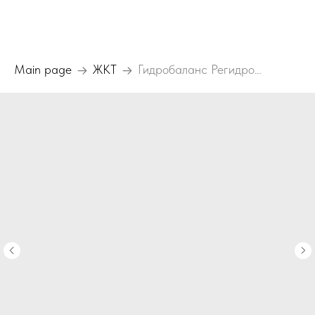
Main page
ЖКТ
Гидробаланс Регидровит