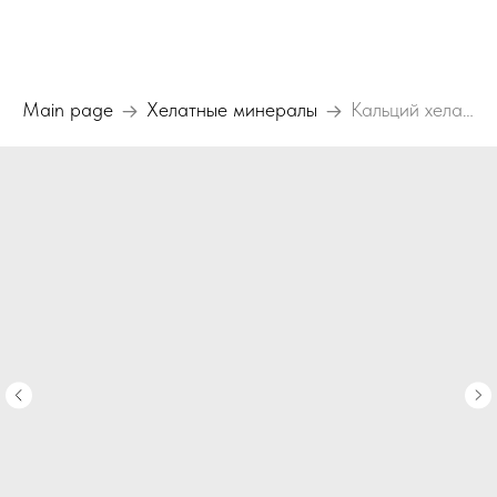
Main page
Хелатные минералы
Кальций хелат В6 + Д3 Beauty Planet (Бьюти Планет)