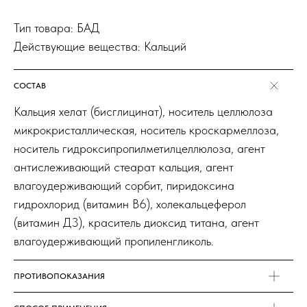
Тип товара: БАД
Действующие вещества: Кальций
СОСТАВ
Кальция хелат (бисглицинат), носитель целлюлоза
микрокристаллическая, носитель кроскармеллоза,
носитель гидроксипропилметилцеллюлоза, агент
антислеживающий стеарат кальция, агент
влагоудерживающий сорбит, пиридоксина
гидрохлорид (витамин В6), холекальцеферол
(витамин Д3), краситель диоксид титана, агент
влагоудерживающий пропиленгликоль.
ПРОТИВОПОКАЗАНИЯ