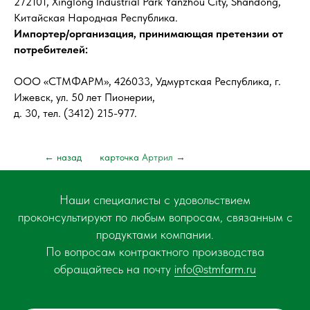
272101, Xinglong Industrial Park Yanzhou City, Shandong,
Китайская Народная Республика.
Импортер/организация, принимающая претензии от
потребителей:
ООО «СТМФАРМ», 426033, Удмуртская Республика, г.
Ижевск, ул. 50 лет Пионерии,
д. 30, тел. (3412) 215-977.
← назад
карточка
Артрил
→
Наши специалисты с удовольствием
проконсультируют по любым вопросам, связанным с
продуктами компании.
По вопросам контрактного производства
обращайтесь на почту
info@stmfarm.ru