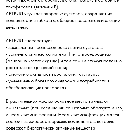
источником фитостеролов, включая бета-ситостерин, и
токоферолов (витамин Е).
АРТРИЛ улучшает здоровье суставов, сохраняет их
подвижность и гибкость, обладает восстанавливающим
действием.
АРТРИЛ способствует:
• замедлению процессов разрушения суставов;
• усилению синтеза коллагена II типа в хондроцитах
(основных клетках хряща) и тем самым стимулированию
роста клеток хрящевой ткани;
• снижению активности воспаления суставов;
• уменьшению болевого синдрома и потребности в
обезболивающих препаратах.
В растительных маслах основное место занимают
омыляемые (при соединении со щелочью образуют мыло)
и неомыляемые фракции. Неомыляемая фракция масел
состоит из жирорастворимых компонентов, которые
содержат биологически активные вещества.