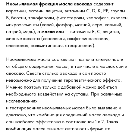
Неомыляемая фракция масла авокадо
содержит
каротины, лютеин, лецитин, витамины C, D, K, PP, группы
B, биотин, токоферолы, фитостеролы, хлорофилл, сквален,
микроэлементы (калий, фосфор, магний, сера, кальций,
натрий, медь), а
масла сои
— витамины Е, С, лецитин,
жирные кислоты (линолевая, альфа-линоленовая,
олеиновая, пальмитиновая, стеариновая).
Неомыляемые масла составляют незначительную часть
от общего содержания масел, в том числе в маслах сои и
авокадо. Съесть столько авокадо и сои просто
невозможно для получения терапевтического эффекта.
Именно поэтому только с добавкой можно добиться
необходимого воздействия на суставы. При различных
исследованиях
и тестированиях неомыляемых масел было выявлено и
доказано, что комбинация соединений масел авокадо и
сои наиболее эффективна в соотношении 1 к 2. Такая
комбинация масел снижает активность фермента