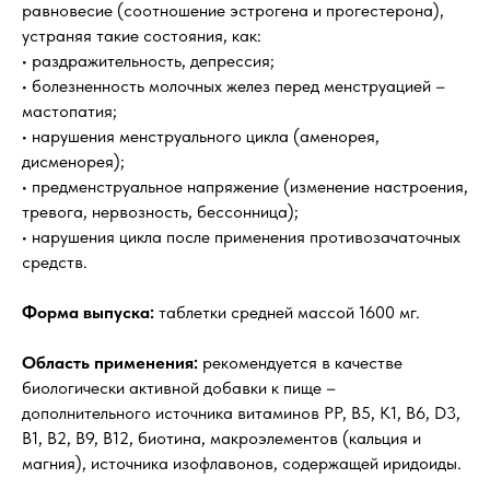
равновесие (соотношение эстрогена и прогестерона),
устраняя такие состояния, как:
• раздражительность, депрессия;
• болезненность молочных желез перед менструацией –
мастопатия;
• нарушения менструального цикла (аменорея,
дисменорея);
• предменструальное напряжение (изменение настроения,
тревога, нервозность, бессонница);
• нарушения цикла после применения противозачаточных
средств.
Форма выпуска:
таблетки средней массой 1600 мг.
Область применения:
рекомендуется в качестве
биологически активной добавки к пище –
дополнительного источника витаминов РР, В5, К1, В6, D3,
В1, В2, В9, В12, биотина, макроэлементов (кальция и
магния), источника изофлавонов, содержащей иридоиды.