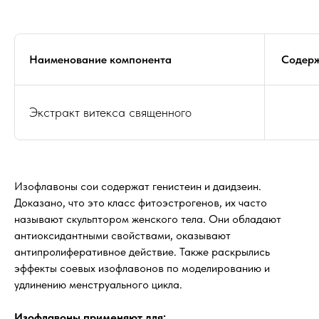
Наименование компонента
Содерж
Экстракт витекса священного
Изофлавоны сои содержат генистеин и даидзеин.
Доказано, что это класс фитоэстрогенов, их часто
называют скульптором женского тела. Они обладают
антиоксидантными свойствами, оказывают
антипролиферативное действие. Также раскрылись
эффекты соевых изофлавонов по моделированию и
удлинению менструального цикла.
Изофлавоны применяют для: