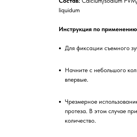
Состав:
Calcium/sodium PVM/M
liquidum
Инструкция по применению
Для фиксации съемного зуб
Начните с небольшого кол
впервые.
Чрезмерное использование
протеза. В этом случае п
количество.