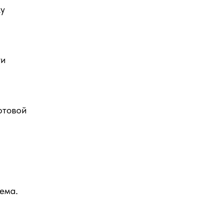
ку
ти
отовой
ема.