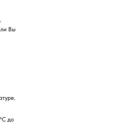
.
сли Вы
атуре.
°С до