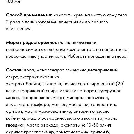
100 мл
Способ применения:
наносить крем на чистую кожу тела
2 раза в день круговыми движениями до полного
впитывания.
Меры предосторожности:
индивидуальная
непереносимость отдельных компонентов, не наносить на
поврежденные участки кожи. Избегать попадания в глаза.
Состав:
вода, моностеарат глицерина,цетеариловый
спирт, экстракт окопника,
экстракт бадяги, глицерин, полиоксиэтилированный (20)
цетилстеариловый спирт, изооктил стеарат, кукурузное
масло, изопропилпальмитат, минеральное масло,
диметикон, камфора, ментол, масло ши, хондроитина
сульфат, масло можжевельника, витамин е, масло
кайепута, масло розмарина, масло эвкалипта, масло
гвоздики, масло авокадо, акрилаты /с 10-30 алкил
акрилат кроссполимер, триэтаноламин, трилон б,