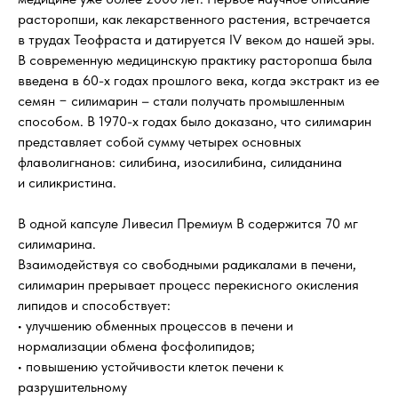
растoропши, как лекарственного растения, встречается
в трудах Теофраста и датируется IV веком до нашей эры.
В современную медицинскую практику расторопша была
введена в 60-х годах прошлого века, когда экстракт из ее
семян − силимарин – стали получать промышленным
способом. В 1970-х годах было доказано, что силимарин
представляет собой сумму четырех основных
флаволигнанов: силибина, изосилибина, силиданина
и силикристина.
В одной капсуле Ливесил Премиум В содержится 70 мг
силимарина.
Взаимодействуя со свободными радикалами в печени,
силимарин прерывает процесс перекисного окисления
липидов и способствует:
• улучшению обменных процессов в печени и
нормализации обмена фосфолипидов;
• повышению устойчивости клеток печени к
разрушительному