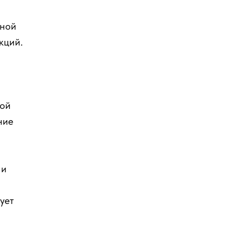
вной
кций.
ной
ние
 и
ует