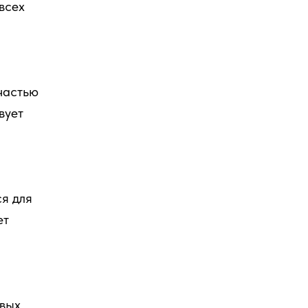
всех
частью
вует
я для
ет
ивых