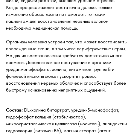
жизни, сидячей работой, высоким уровнем стресса.
Когда процесс заходит достаточно далеко, только
изменение образа жизни не помогает, то таким
пациентам для восстановления нервных волокон
необходима медицинская помощь.
Организм человека устроен так, что может восстановить
поврежденные ткани, в том числе периферические нервы.
Но для их восстановления требуется достаточно много
времени. Дополнительное поступление в организм
уридинмонофосфата, холина, витаминов группы В и
фолиевой кислоты может ускорить процесс
восстановления нервных оболочек и способствует более
быстрому исчезновению неприятных ощущений.
Состав:
DL-холина битартрат, уридин-5-монофосфат,
гидрофосфат кальция (стабилизатор),
микрокристаллическая целлюлоза (носитель), пиридоксин
гидрохлорид (витамин В6), магния стеарат (агент