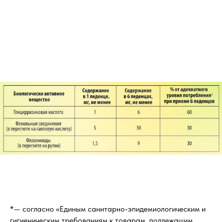
*— согласно «Единым санитарно-эпидемиологическим и
гигиеническим требованиям к товарам, подлежащим