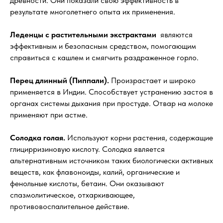
древности. Они показали свою эффективность в
результате многолетнего опыта их применения.
Леденцы с растительными экстрактами
являются
эффективным и безопасным средством, помогающим
справиться с кашлем и смягчить раздраженное горло.
Перец длинный (Пиппали).
Произрастает и широко
применяется в Индии. Способствует устранению застоя в
органах системы дыхания при простуде. Отвар на молоке
применяют при астме.
Солодка голая.
Используют корни растения, содержащие
глицирризиновую кислоту. Солодка является
альтернативным источником таких биологически активных
веществ, как флавоноиды, калий, органические и
фенольные кислоты, бетаин. Они оказывают
спазмолитическое, отхаркивающее,
противовоспалительное действие.