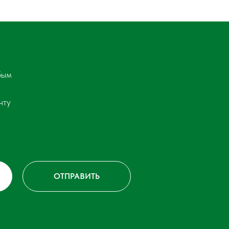
бым
чту
ОТПРАВИТЬ