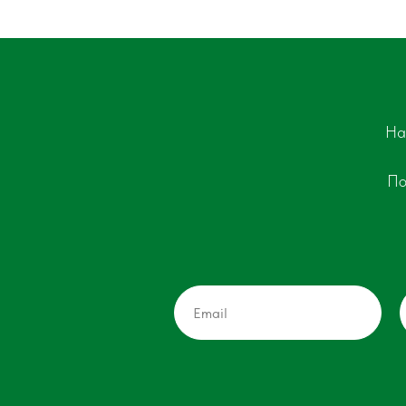
На
По