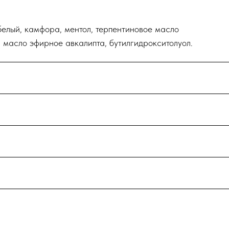
белый, камфора, ментол, терпентиновое масло
, масло эфирное авкалипта, бутилгидрокситолуол.