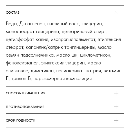
СОСТАВ
Вода, Д-пантенол, пчелиный воск, глицерин,
моностеарат глицерина, цетеариловый спирт,
цетилфосфат калия, изопропилпальмитат, этилгексил
стеарат, каприлик/каприк триглицериды, масло
семян подсолнечника, масло ши, циклометикон,
феноксиэтанол, этилгексилглицерин, масло
оливковое, диметикон, полиакрилат натрия, витамин
Е, трилон Б, парфюмерная композиция.
СПОСОБ ПРИМЕНЕНИЯ
ПРОТИВОПОКАЗАНИЯ
СРОК ГОДНОСТИ