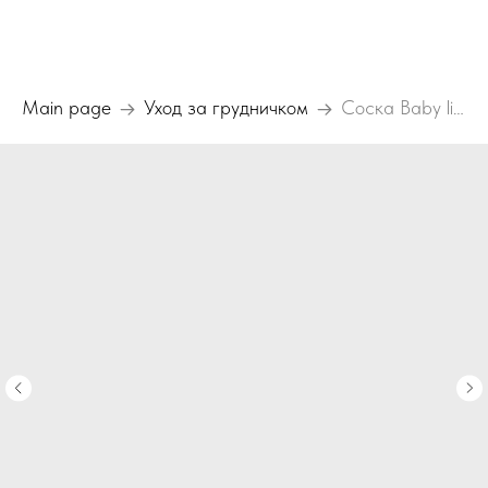
Main page
Уход за грудничком
Соска Baby line(БейбиЛайн)