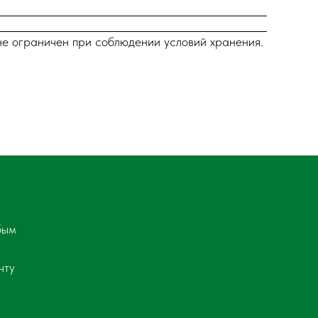
не ограничен при соблюдении условий хранения.
бым
чту