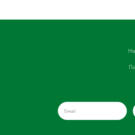
На
По