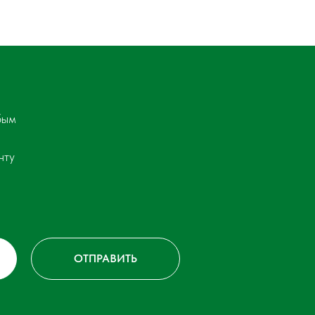
бым
чту
ОТПРАВИТЬ