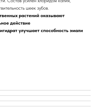
сти. Состав усилен хлоридом калия,
вительность шеек зубов.
ственных растений оказывают
ьное действие
игидрат улучшает способность эмали