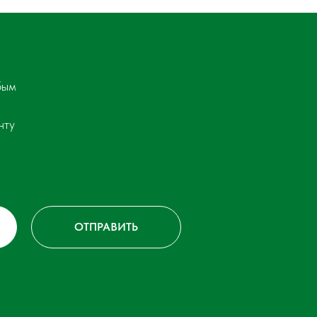
бым
чту
ОТПРАВИТЬ