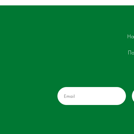
На
По