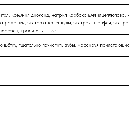
итол, кремния диоксид, натрия карбоксиметилцеллюлоза, н
т ромашки, экстракт календулы, экстракт шалфея, экстрак
парабен, краситель Е-133
 щётку, тщательно почистить зубы, массируя прилегающие 