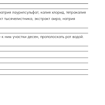
атрия лаурилсульфат, калия хлорид, тетракалия
т тысячелистника, экстракт аира, натрия
к ним участки десен, прополоскать рот водой.