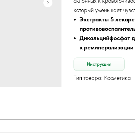
склонных к кровоточиво
который уменьшает чувст
Экстракты 5 лекар
противовоспалител
Дикальцийфосфат д
к реминерализации
Инструкция
Тип товара: Косметика