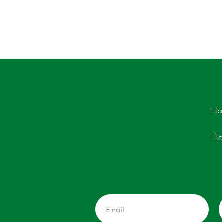
На
По