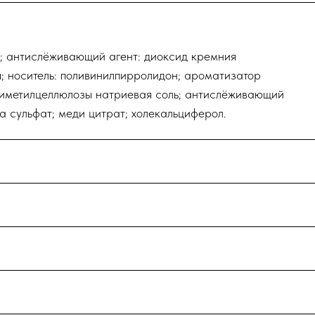
р; антислёживающий агент: диоксид кремния
; носитель: поливинилпирролидон; ароматизатор
симетилцеллюлозы натриевая соль; антислёживающий
а сульфат; меди цитрат; холекальциферол.