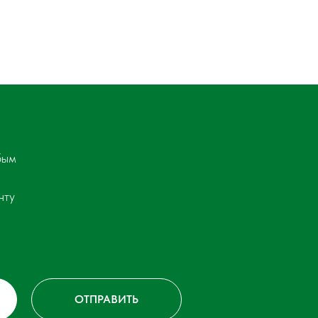
бым
чту
ОТПРАВИТЬ