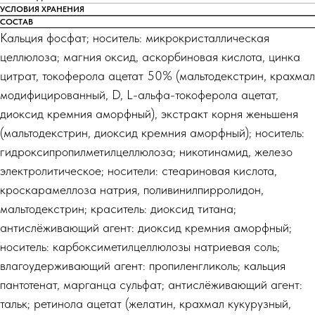
УСЛОВИЯ ХРАНЕНИЯ
СОСТАВ
Кальция фосфат; носитель: микрокристаллическая
целлюлоза; магния оксид, аскорбиновая кислота, цинка
цитрат, токоферола ацетат 50% (мальтодекстрин, крахмал
модифицированный, D, L-альфа-токоферола ацетат,
диоксид кремния аморфный), экстракт корня женьшеня
(мальтодекстрин, диоксид кремния аморфный); носитель:
гидроксипропилметилцеллюлоза; никотинамид, железо
электролитическое; носители: стеариновая кислота,
кроскарамеллоза натрия, поливинилпирролидон,
мальтодекстрин; краситель: диоксид титана;
антислёживающий агент: диоксид кремния аморфный;
носитель: карбоксиметилцеллюлозы натриевая соль;
влагоудерживающий агент: пропиленгликоль; кальция
пантотенат, марганца сульфат; антислёживающий агент:
тальк; ретинола ацетат (желатин, крахмал кукурузный,