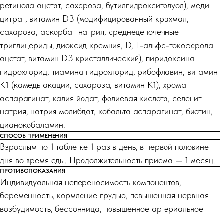
ретинола ацетат, сахароза, бутилгидрокситолуол), меди
цитрат, витамин D3 (модифицированный крахмал,
сахароза, аскорбат натрия, среднецепочечные
триглицериды, диоксид кремния, D, L-альфа-токоферола
ацетат, витамин D3 кристаллический), пиридоксина
гидрохлорид, тиамина гидрохлорид, рибофлавин, витамин
К1 (камедь акации, сахароза, витамин К1), хрома
аспарагинат, калия йодат, фолиевая кислота, селенит
натрия, натрия молибдат, кобальта аспарагинат, биотин,
цианокобаламин.
СПОСОБ ПРИМЕНЕНИЯ
Взрослым по 1 таблетке 1 раз в день, в первой половине
дня во время еды. Продолжительность приема — 1 месяц.
ПРОТИВОПОКАЗАНИЯ
Индивидуальная непереносимость компонентов,
беременность, кормление грудью, повышенная нервная
возбудимость, бессонница, повышенное артериальное