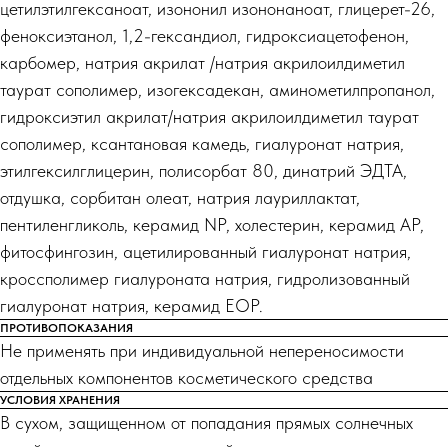
цетилэтилгексаноат, изононил изононаноат, глицерет-26,
феноксиэтанол, 1,2-гександиол, гидроксиацетофенон,
карбомер, натрия акрилат /натрия акрилоилдиметил
таурат сополимер, изогексадекан, аминометилпропанол,
гидроксиэтил акрилат/натрия акрилоилдиметил таурат
сополимер, ксантановая камедь, гиалуронат натрия,
этилгексилглицерин, полисорбат 80, динатрий ЭДТА,
отдушка, сорбитан олеат, натрия лауриллактат,
пентиленгликоль, керамид NP, холестерин, керамид AP,
фитосфингозин, ацетилированный гиалуронат натрия,
кроссполимер гиалуроната натрия, гидролизованный
гиалуронат натрия, керамид EOP.
ПРОТИВОПОКАЗАНИЯ
Не применять при индивидуальной непереносимости
отдельных компонентов косметического средства
УСЛОВИЯ ХРАНЕНИЯ
В сухом, защищенном от попадания прямых солнечных