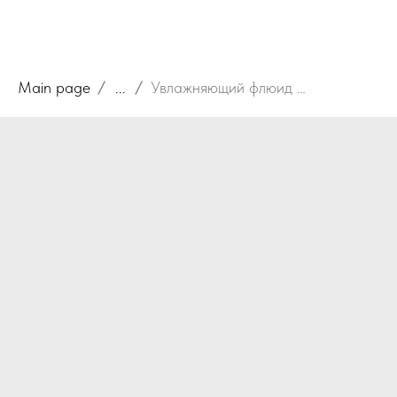
Main page
...
Увлажняющий флюид с керамидами для лица, области вокруг глаз и декольте Ullex Hyaluronic