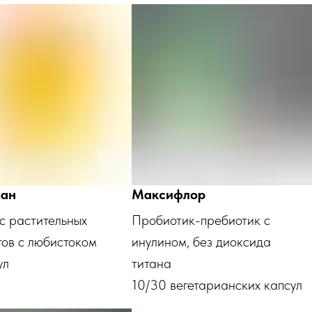
ан
Максифлор
с растительных
Пробиотик-пребиотик с
тов с любистоком
инулином, без диоксида
ул
титана
10/30 вегетарианских капсул