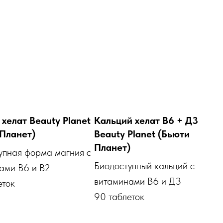
хелат Beauty Planet
Кальций хелат В6 + Д3
Планет)
Beauty Planet (Бьюти
Планет)
упная форма магния с
Биодоступный кальций с
ами В6 и В2
витаминами В6 и Д3
еток
90 таблеток