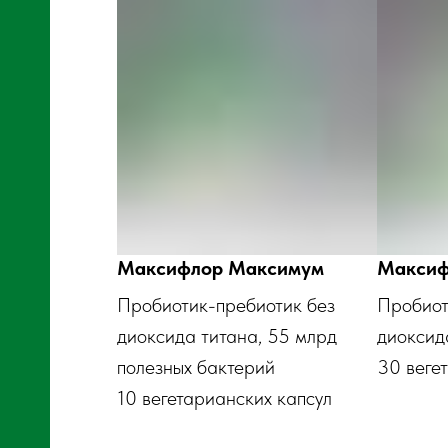
,
и
Максифлор Максимум
Максиф
Пробиотик-пребиотик без
Пробиот
диоксида титана, 55 млрд
диоксид
полезных бактерий
30 веге
ы
10 вегетарианских капсул
и