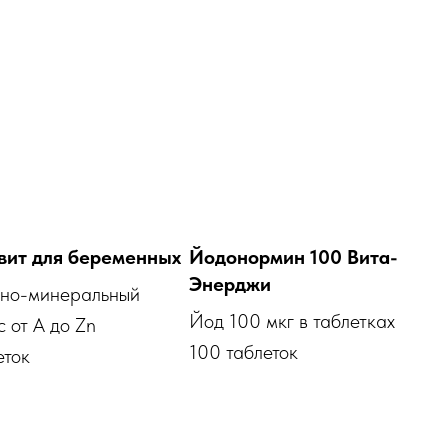
вит для беременных
Йодонормин 100 Вита-
Энерджи
но-минеральный
Йод 100 мкг в таблетках
 от A до Zn
100 таблеток
еток