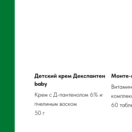
Детский крем Декспантен
Монте-
baby
Витамин
Крем с Д-пантенолом 6% и
комплекс
пчелиным воском
60 табл
50 г