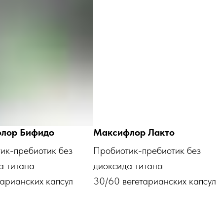
лор Бифидо
Максифлор Лакто
ик-пребиотик без
Пробиотик-пребиотик без
а титана
диоксида титана
тарианских капсул
30/60 вегетарианских капсул