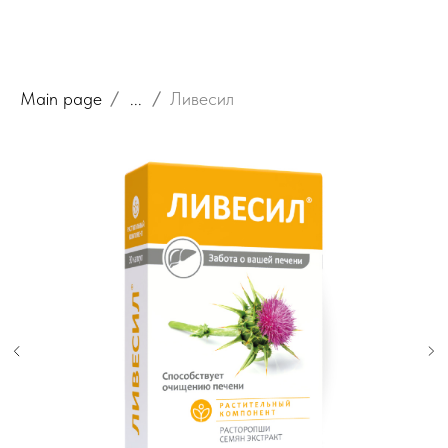
Main page
...
Ливесил