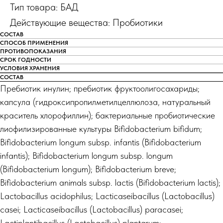
Тип товара: БАД
Действующие вещества: Пробиотики
СОСТАВ
СПОСОБ ПРИМЕНЕНИЯ
ПРОТИВОПОКАЗАНИЯ
СРОК ГОДНОСТИ
УСЛОВИЯ ХРАНЕНИЯ
СОСТАВ
Пребиотик инулин; пребиотик фруктоолигосахариды;
капсула (гидроксипропилметилцеллюлоза, натуральный
краситель хлорофиллин); бактериальные пробиотические
лиофилизированные культуры Bifidobacterium bifidum;
Bifidobacterium longum subsp. infantis (Bifidobacterium
infantis); Bifidobacterium longum subsp. longum
(Bifidobacterium longum); Bifidobacterium breve;
Bifidobacterium animals subsp. lactis (Bifidobacterium lactis);
Lactobacillus acidophilus; Lacticaseibacillus (Lactobacillus)
casei; Lacticaseibacillus (Lactobacillus) paracasei;
Lactiplantibacillus (Lactobacillus) plantarum;