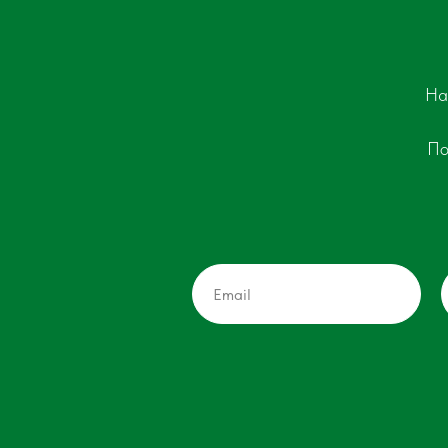
На
По