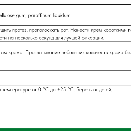
lulose gum, paraffinum liquidum
ушить протез, прополоскать рот. Нанести крем короткими 
юсти на несколько секунд для лучшей фиксации.
там крема. Проглатывание небольших количеств крема без
 температуре от 0 °C до +25 °С. Беречь от детей.