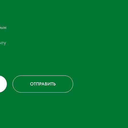
бым
чту
ОТПРАВИТЬ