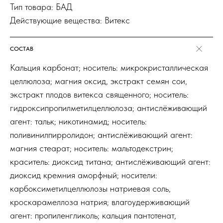
Тип товара: БАД
Действующие вещества: Витекс
СОСТАВ
Кальция карбонат; носитель: микрокристаллическая
целлюлоза; магния оксид, экстракт семян сои,
экстракт плодов витекса священного; носитель:
гидроксипропилметилцеллюлоза; антислёживающий
агент: тальк; никотинамид; носитель:
поливинилпирролидон; антислёживающий агент:
магния стеарат; носитель: мальтодекстрин;
краситель: диоксид титана; антислёживающий агент:
диоксид кремния аморфный; носители:
карбоксиметилцеллюлозы натриевая соль,
кроскарамеллоза натрия; влагоудерживающий
агент: пропиленгликоль; кальция пантотенат,